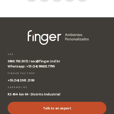
SAC
0800.703.3072 /
sac@finger.ind.br
Whatsapp: +55 (54) 99628.7799
FINGER FACTORY
+55 (54) 3361.2199
SARANDI-RS
RS 404- km 04 - Distrito Industrial
Talk to an expert