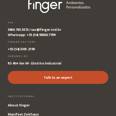
SAC
0800.703.3072 /
sac@finger.ind.br
Whatsapp: +55 (54) 99628.7799
FINGER FACTORY
+55 (54) 3361.2199
SARANDI-RS
RS 404- km 04 - Distrito Industrial
Talk to an expert
INSTITUTIONAL
About Finger
Manifest Zeithaus