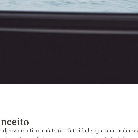
onceito
 adjetivo relativo a afeto ou afetividade; que tem ou denot