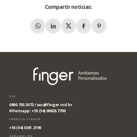
Compartir noticias:
Whatsapp
Linkedin
X (Twitter)
Facebook
Pinterest
SAC
0800.703.3072 /
sac@finger.ind.br
Whatsapp: +55 (54) 99628.7799
FÁBRICA FINGER
+55 (54) 3361.2199
SARANDI-RS