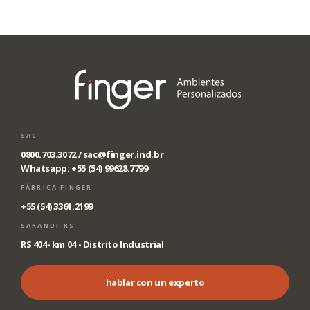
SAC
0800.703.3072 /
sac@finger.ind.br
Whatsapp: +55 (54) 99628.7799
FÁBRICA FINGER
+55 (54) 3361.2199
SARANDI-RS
RS 404- km 04 - Distrito Industrial
hablar con un experto