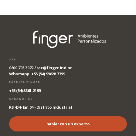
SAC
0800.703.3072 /
sac@finger.ind.br
Whatsapp: +55 (54) 99628.7799
FÁBRICA FINGER
+55 (54) 3361.2199
SARANDI-RS
RS 404- km 04 - Distrito Industrial
hablar con un experto