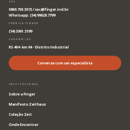
SAC
0800.703.3072 /
sac@finger.ind.br
Whatsapp: (54) 99628.7799
FÁBRICA FINGER
(54) 3361.2199
SARANDI-RS
RS 404- km 04 - Distrito Industrial
Converse com um especialista
INSTITUCIONAL
Sobre a Finger
Manifesto Zeithaus
Coleção Zeit
Onde Encontrar