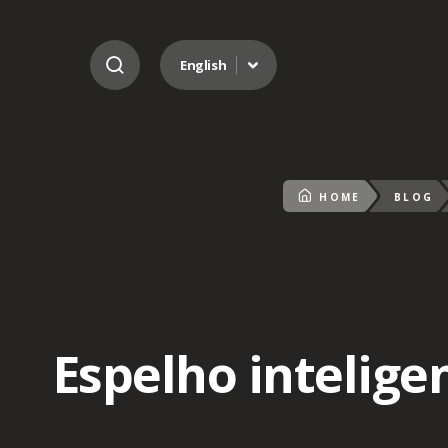
Go to content
English
HOME
BLOG
Espelho intelige