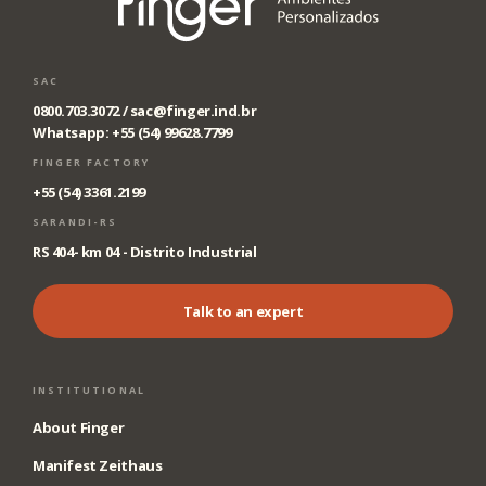
SAC
0800.703.3072 /
sac@finger.ind.br
Whatsapp: +55 (54) 99628.7799
FINGER FACTORY
+55 (54) 3361.2199
SARANDI-RS
RS 404- km 04 - Distrito Industrial
Talk to an expert
INSTITUTIONAL
About Finger
Manifest Zeithaus