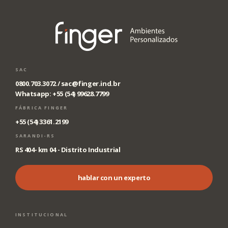
SAC
0800.703.3072 /
sac@finger.ind.br
Whatsapp: +55 (54) 99628.7799
FÁBRICA FINGER
+55 (54) 3361.2199
SARANDI-RS
RS 404- km 04 - Distrito Industrial
hablar con un experto
INSTITUCIONAL