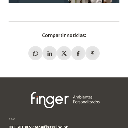
Compartir noticias:
Whatsapp
Linkedin
X (Twitter)
Facebook
Pinterest
SAC
0800.703.3072 /
sac@finger.ind.br