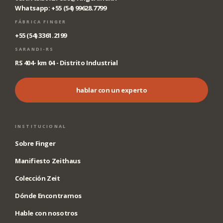
Whatsapp: +55 (54) 99628.7799
FÁBRICA FINGER
+55 (54) 3361.2199
SARANDI-RS
RS 404- km 04 - Distrito Industrial
hablar con un experto
INSTITUCIONAL
Sobre Finger
Manifiesto Zeithaus
Colección Zeit
Dónde Encontrarnos
Hable con nosotros