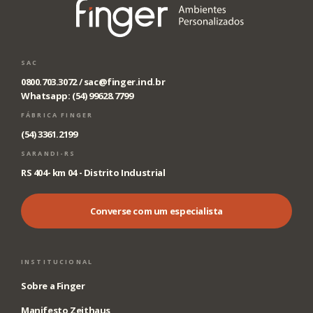
SAC
0800.703.3072 /
sac@finger.ind.br
Whatsapp: (54) 99628.7799
FÁBRICA FINGER
(54) 3361.2199
SARANDI-RS
RS 404- km 04 - Distrito Industrial
Converse com um especialista
INSTITUCIONAL
Sobre a Finger
Manifesto Zeithaus