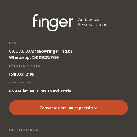
SAC
0800.703.3072 /
sac@finger.ind.br
Whatsapp: (54) 99628.7799
FÁBRICA FINGER
(54) 3361.2199
SARANDI-RS
RS 404- km 04 - Distrito Industrial
Converse com um especialista
INSTITUCIONAL