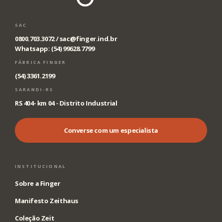
SAC
0800.703.3072 /
sac@finger.ind.br
Whatsapp: (54) 99628.7799
FÁBRICA FINGER
(54) 3361.2199
SARANDI-RS
RS 404- km 04 - Distrito Industrial
Converse com um especialista
INSTITUCIONAL
Sobre a Finger
Manifesto Zeithaus
Coleção Zeit