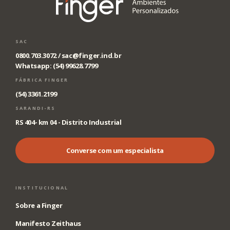
SAC
0800.703.3072 /
sac@finger.ind.br
Whatsapp: (54) 99628.7799
FÁBRICA FINGER
(54) 3361.2199
SARANDI-RS
RS 404- km 04 - Distrito Industrial
Converse com um especialista
INSTITUCIONAL
Sobre a Finger
Manifesto Zeithaus