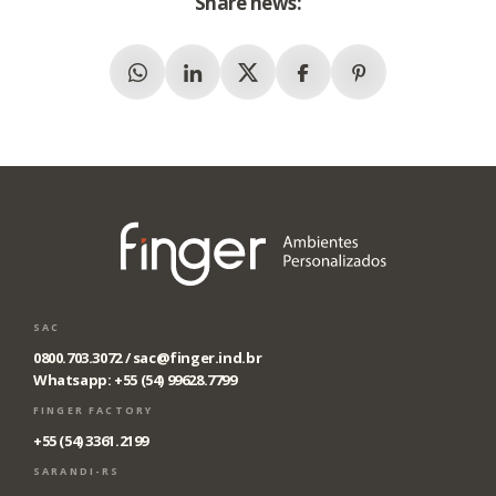
Share news:
Whatsapp
Linkedin
X (Twitter)
Facebook
Pinterest
SAC
0800.703.3072 /
sac@finger.ind.br
Whatsapp: +55 (54) 99628.7799
FINGER FACTORY
+55 (54) 3361.2199
SARANDI-RS