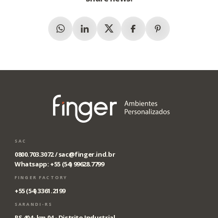
Whatsapp
Linkedin
X (Twitter)
Facebook
Pinterest
SAC
0800.703.3072 /
sac@finger.ind.br
Whatsapp: +55 (54) 99628.7799
FINGER FACTORY
+55 (54) 3361.2199
SARANDI-RS
RS 404- km 04 - Distrito Industrial