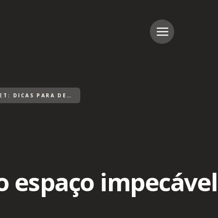
ORGANIZAÇÃO CLOSET: DICAS PARA DEIXAR O ESPAÇO IMPECÁVEL
 o espaço impecável