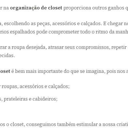
ir na
organização de closet
proporciona outros ganhos 
dia, escolhendo as peças, acessórios e calçados. E chegar
órios espalhados pode comprometer todo o ritmo da man
rar a roupa desejada, atrasar seus compromissos, repet
ecidas.
loset
é bem mais importante do que se imagina, pois nos a
r roupas, acessórios e calçados;
 prateleiras e cabideiros;
.
mos o closet, conseguimos também estimular a nossa criat