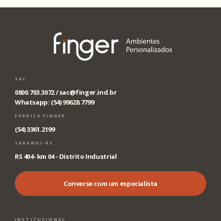
SAC
0800.703.3072 /
sac@finger.ind.br
Whatsapp: (54) 99628.7799
FÁBRICA FINGER
(54) 3361.2199
SARANDI-RS
RS 404- km 04 - Distrito Industrial
Converse com um especialista
INSTITUCIONAL