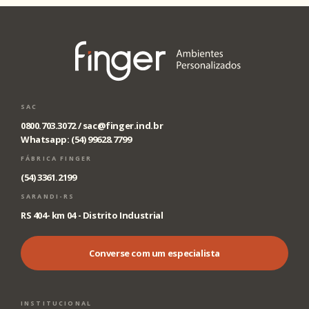
SAC
0800.703.3072 /
sac@finger.ind.br
Whatsapp: (54) 99628.7799
FÁBRICA FINGER
(54) 3361.2199
SARANDI-RS
RS 404- km 04 - Distrito Industrial
Converse com um especialista
INSTITUCIONAL