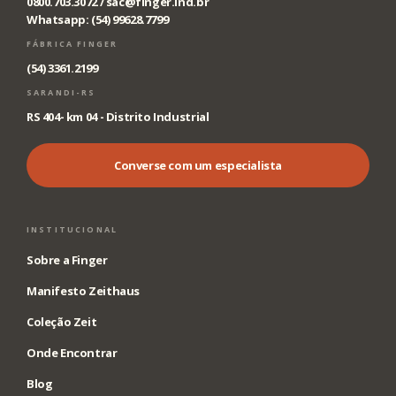
0800.703.3072 /
sac@finger.ind.br
Whatsapp: (54) 99628.7799
FÁBRICA FINGER
(54) 3361.2199
SARANDI-RS
RS 404- km 04 - Distrito Industrial
Converse com um especialista
INSTITUCIONAL
Sobre a Finger
Manifesto Zeithaus
Coleção Zeit
Onde Encontrar
Blog