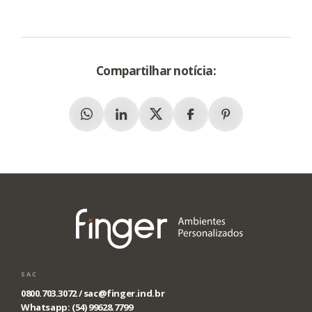
Compartilhar notícia:
Whatsapp
Linkedin
X (Twitter)
Facebook
Pinterest
SAC
0800.703.3072 /
sac@finger.ind.br
Whatsapp: (54) 99628.7799