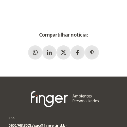
Compartilhar notícia:
Whatsapp
Linkedin
X (Twitter)
Facebook
Pinterest
SAC
0800.703.3072 /
sac@finger.ind.br