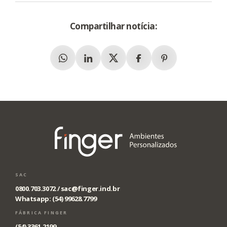
Compartilhar notícia:
Whatsapp
Linkedin
X (Twitter)
Facebook
Pinterest
SAC
0800.703.3072 /
sac@finger.ind.br
Whatsapp: (54) 99628.7799
FÁBRICA FINGER
(54) 3361.2199